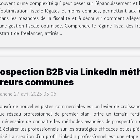
ouvent d'une complexité qui peut peser sur l'épanouissement et l
d'optimisation fiscale légales et moins connues, permettant aux 
 dans les méandres de la fiscalité et à découvrir comment allége
 une gestion fiscale optimisée. Comprendre le régime fiscal des 
atut de freelancer, attirés...
rospection B2B via LinkedIn mét
rreurs communes
anche 27 avril 2025 05:06
uvrir de nouvelles pistes commerciales est un levier de croissan
e réseau professionnel de premier plan, offre un terrain fertil
t nécessaire de connaître les méthodes avancées de prospection et
 à éclairer les professionnels sur les stratégies efficaces et les 
misé La création d'un profil LinkedIn professionnel est une étap