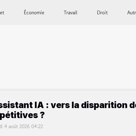
et
Économie
Travail
Droit
Autr
sistant IA : vers la disparition
pétitives ?
di 4 août 2026 04:22