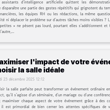
 assistants d’intelligence artificielle quittent les démonstra
re disparaître une partie des gestes répétitifs qui grignotent du te
financières, les équipes RH ou les rédactions, la même question 
ité ni déplacer le problème sur d’autres tâches moins visibles ?
etites » ne pèsent pas lourd, pourtant elles s’additionnent et f
autre,...
aximiser l'impact de votre évén
oisir la salle idéale
di 23 décembre 2025 12:12
sir la salle parfaite peut transformer un événement ordinaire e
ct, qu’il s’agisse d’un séminaire, d’un mariage ou d’une conféren
et maximiser chaque aspect de votre événement grâce à des cons
 il est primordial de bien cerner les attentes spécifiques de