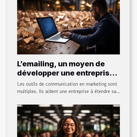
L’emailing, un moyen de
développer une entreprise :
ce qu’il faut en comprendre,
Les outils de communication en marketing sont
ses avantages et astuces
multiples. Ils aident une entreprise à étendre sa...
pour sa réussite