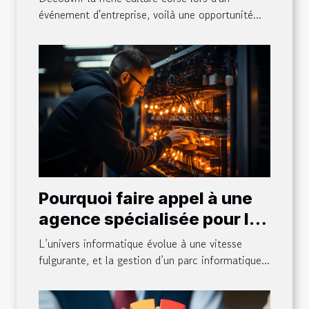
événement d'entreprise, voilà une opportunité...
Pourquoi faire appel à une
agence spécialisée pour la
maintenance et la gestion
L’univers informatique évolue à une vitesse
de votre parc informatique
fulgurante, et la gestion d’un parc informatique...
?