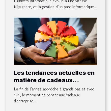
L’univers informatique évolue à une vitesse
de votre parc informatique
fulgurante, et la gestion d’un parc informatique...
?
Les tendances actuelles en
matière de cadeaux
d'entreprise de fin d'année
La fin de l'année approche à grands pas et avec
elle, le moment de penser aux cadeaux
d'entreprise...