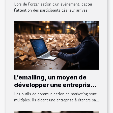
gonflable pour votre
Lors de l'organisation d'un événement, capter
événement
l'attention des participants dès leur arrivée...
L’emailing, un moyen de
développer une entreprise :
ce qu’il faut en comprendre,
Les outils de communication en marketing sont
ses avantages et astuces
multiples. Ils aident une entreprise à étendre sa...
pour sa réussite