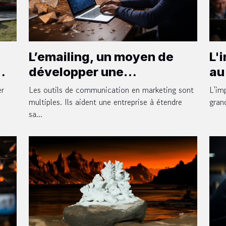
L’emailing, un moyen de
L'
développer une
au
entreprise : ce qu’il faut en
l'
Les outils de communication en marketing sont
L'im
er
comprendre, ses
multiples. Ils aident une entreprise à étendre
gran
.
sa...
avantages et astuces pour
sa réussite