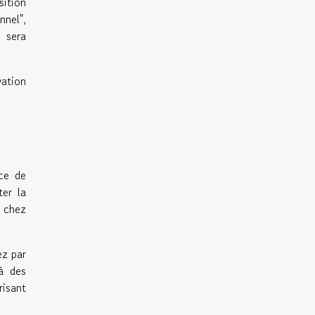
sition
nnel",
 sera
vation
ace de
ter la
r chez
ez par
à des
isant