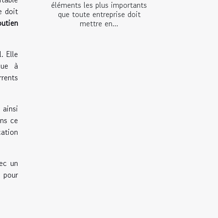
éléments les plus importants
e doit
que toute entreprise doit
utien
mettre en...
. Elle
bue à
rrents
ainsi
ans ce
cation
vec un
 pour