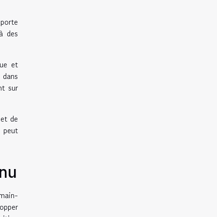
pporte
 à des
ue et
t dans
nt sur
 et de
n peut
inu
 main-
lopper