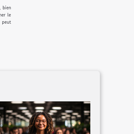
, bien
ner le
 peut