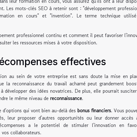
ans leur formation en cours, vous assurez qu'ils ont à leur dispo
ent. Les mots-clés SEO à retenir sont : "développement professio
rmation en cours" et "invention". Le terme technique utilisé
pement professionnel continu et comment il peut favoriser l'inno
sulter les ressources mises à votre disposition.
récompenses effectives
tion au sein de votre entreprise est sans doute la mise en pl
 que la reconnaissance du travail acharné peut grandement boos
 développer des idées novatrices. De plus, elle pourrait suscite
eindre le même niveau de
reconnaissance
.
e d'options qui vont bien au-delà des
bonus financiers
. Vous pouv
, leur proposer d'autres opportunités ou leur donner accès 
compenses a le potentiel de stimuler l'innovation en favor
 vos collaborateurs.