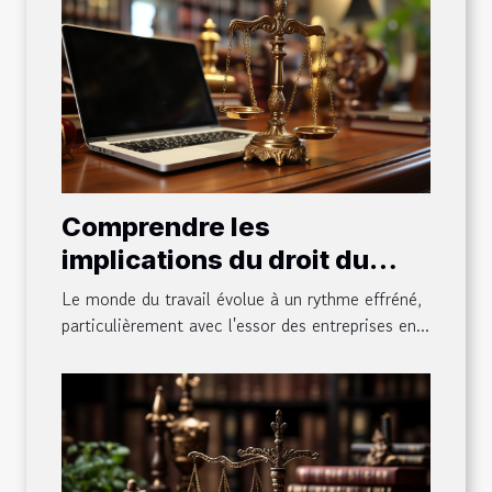
Comprendre les
implications du droit du
travail dans la gestion
Le monde du travail évolue à un rythme effréné,
d'une entreprise en ligne
particulièrement avec l'essor des entreprises en...