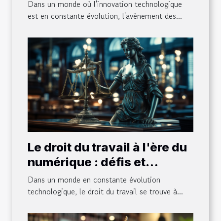
générateurs d'images par
Dans un monde où l'innovation technologique
IA pour les créateurs de
est en constante évolution, l'avènement des...
contenu
Le droit du travail à l'ère du
numérique : défis et
opportunités pour les
Dans un monde en constante évolution
entrepreneurs
technologique, le droit du travail se trouve à...