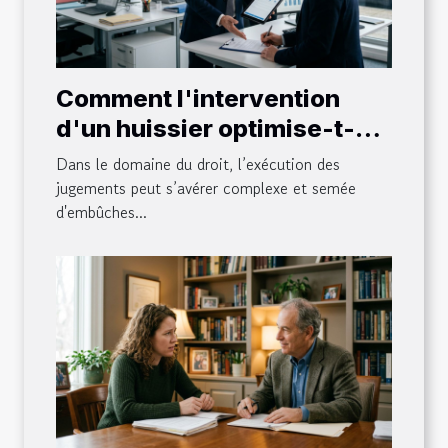
Comment l'intervention
d'un huissier optimise-t-
elle l'exécution des
Dans le domaine du droit, l’exécution des
jugements ?
jugements peut s’avérer complexe et semée
d'embûches...