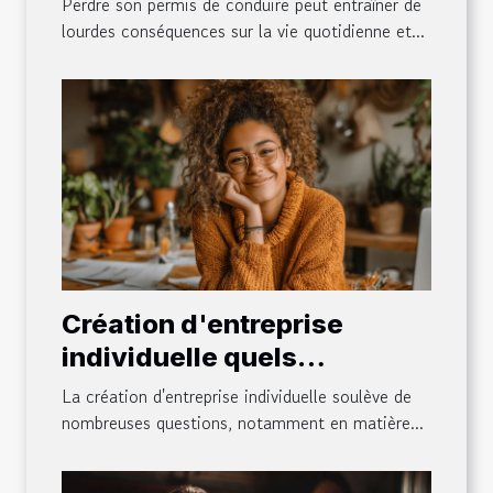
Perdre son permis de conduire peut entraîner de
lourdes conséquences sur la vie quotidienne et...
Création d'entreprise
individuelle quels
avantages fiscaux pour les
La création d'entreprise individuelle soulève de
débutants
nombreuses questions, notamment en matière...