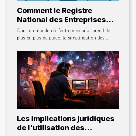
Comment le Registre
National des Entreprises
facilite-t-il les démarches
Dans un monde où l'entrepreneuriat prend de
administratives pour les
plus en plus de place, la simplification des...
créateurs d'entreprise ?
Les implications juridiques
de l'utilisation des