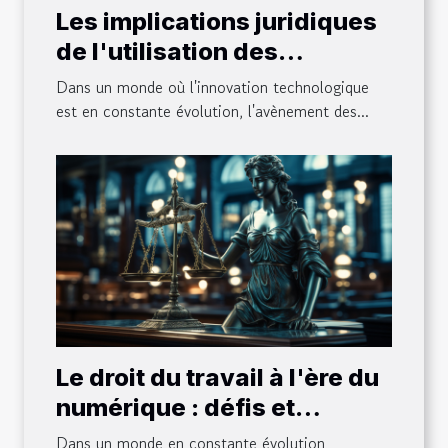
Les implications juridiques
de l'utilisation des
générateurs d'images par
Dans un monde où l'innovation technologique
IA pour les créateurs de
est en constante évolution, l'avènement des...
contenu
Le droit du travail à l'ère du
numérique : défis et
opportunités pour les
Dans un monde en constante évolution