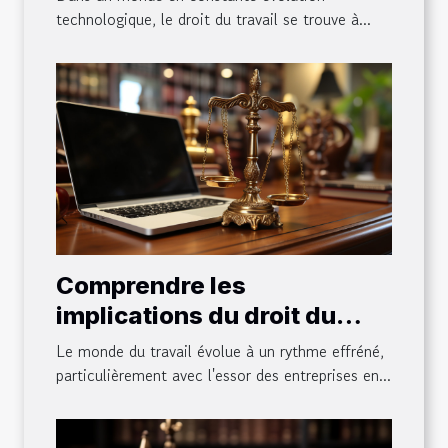
entrepreneurs
technologique, le droit du travail se trouve à...
Comprendre les
implications du droit du
travail dans la gestion
Le monde du travail évolue à un rythme effréné,
d'une entreprise en ligne
particulièrement avec l'essor des entreprises en...