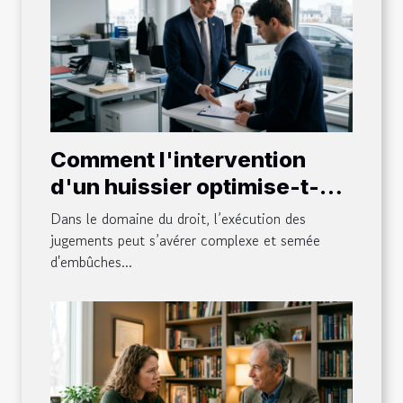
Comment l'intervention
d'un huissier optimise-t-
elle l'exécution des
Dans le domaine du droit, l’exécution des
jugements ?
jugements peut s’avérer complexe et semée
d'embûches...