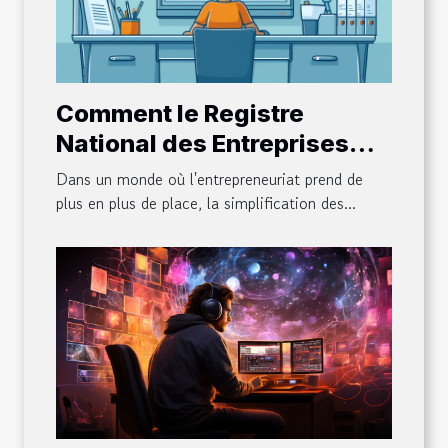
Comment le Registre
National des Entreprises
facilite-t-il les démarches
Dans un monde où l'entrepreneuriat prend de
administratives pour les
plus en plus de place, la simplification des...
créateurs d'entreprise ?