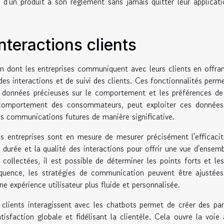
n d'un produit à son règlement sans jamais quitter leur applicat
nteractions clients
 dont les entreprises communiquent avec leurs clients en offra
es interactions et de suivi des clients. Ces fonctionnalités perm
e données précieuses sur le comportement et les préférences de
 comportement des consommateurs, peut exploiter ces données
les communications futures de manière significative.
s entreprises sont en mesure de mesurer précisément l'efficaci
 durée et la qualité des interactions pour offrir une vue d'ensem
collectées, il est possible de déterminer les points forts et le
équence, les stratégies de communication peuvent être ajustée
e expérience utilisateur plus fluide et personnalisée.
clients interagissent avec les chatbots permet de créer des pa
isfaction globale et fidélisant la clientèle. Cela ouvre la voie