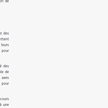
ion de
nt des
ettent
 leurs
 pour
té des
ble de
s axes
s pour
rcours
 à une