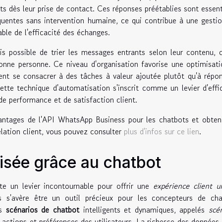
ts dès leur prise de contact. Ces réponses préétablies sont essent
uentes sans intervention humaine, ce qui contribue à une gesti
le de l'efficacité des échanges.
s possible de trier les messages entrants selon leur contenu, 
 bonne personne. Ce niveau d'organisation favorise une optimisat
ent se consacrer à des tâches à valeur ajoutée plutôt qu'à répo
cette technique d'automatisation s'inscrit comme un levier d'effi
de performance et de satisfaction client.
vantages de l'API WhatsApp Business pour les chatbots et obten
elation client, vous pouvez consulter
plus d'infos sur ce lien
.
lisée grâce au chatbot
te un levier incontournable pour offrir une
expérience client u
 s'avère être un outil précieux pour les concepteurs de cha
es
scénarios de chatbot
intelligents et dynamiques, appelés
scé
 actions et préférences des utilisateurs. La richesse des données 