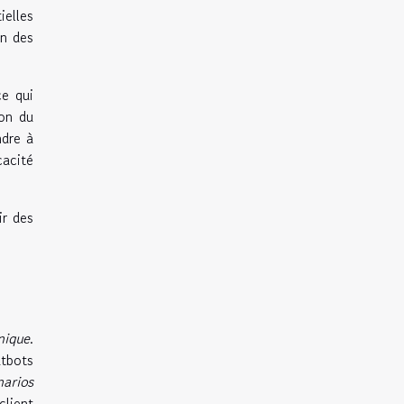
ielles
on des
ce qui
ion du
ndre à
cacité
ir des
nique
.
tbots
narios
client