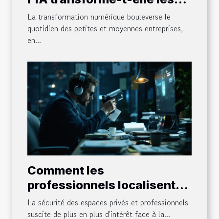
CRM pour les PME ?
La transformation numérique bouleverse le
quotidien des petites et moyennes entreprises,
en...
Comment les
professionnels localisent-
ils des dispositifs
La sécurité des espaces privés et professionnels
d'espionnage cachés ?
suscite de plus en plus d'intérêt face à la...