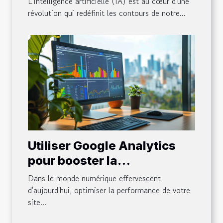
L'intelligence artificielle (IA) est au cœur d'une
l'intelligence artificielle
révolution qui redéfinit les contours de notre...
Utiliser Google Analytics
pour booster la
performance de votre site
Dans le monde numérique effervescent
d'affaires
d'aujourd'hui, optimiser la performance de votre
site...