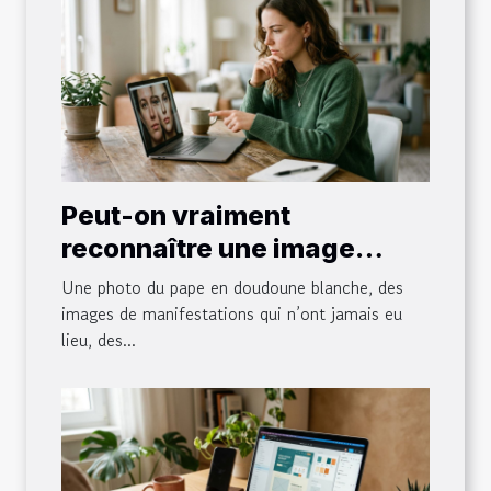
Peut-on vraiment
reconnaître une image
générée par l’IA d’un simple
Une photo du pape en doudoune blanche, des
coup d’œil ?
images de manifestations qui n’ont jamais eu
lieu, des...