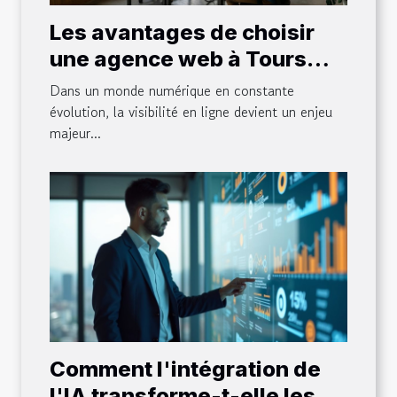
Les avantages de choisir
une agence web à Tours
pour votre entreprise locale
Dans un monde numérique en constante
évolution, la visibilité en ligne devient un enjeu
majeur...
Comment l'intégration de
l'IA transforme-t-elle les