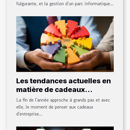
de votre parc informatique
fulgurante, et la gestion d’un parc informatique...
?
Les tendances actuelles en
matière de cadeaux
d'entreprise de fin d'année
La fin de l'année approche à grands pas et avec
elle, le moment de penser aux cadeaux
d'entreprise...