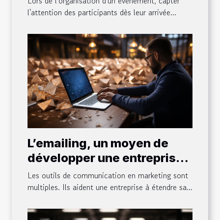
Lors de l'organisation d'un événement, capter
événement
l'attention des participants dès leur arrivée...
L’emailing, un moyen de
développer une entreprise :
ce qu’il faut en comprendre,
Les outils de communication en marketing sont
ses avantages et astuces
multiples. Ils aident une entreprise à étendre sa...
pour sa réussite