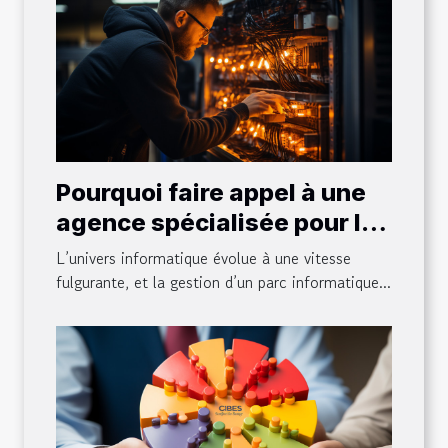
Pourquoi faire appel à une
agence spécialisée pour la
maintenance et la gestion
L’univers informatique évolue à une vitesse
de votre parc informatique
fulgurante, et la gestion d’un parc informatique...
?