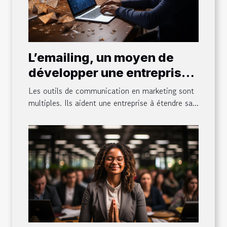
L’emailing, un moyen de
développer une entreprise :
ce qu’il faut en comprendre,
Les outils de communication en marketing sont
ses avantages et astuces
multiples. Ils aident une entreprise à étendre sa...
pour sa réussite